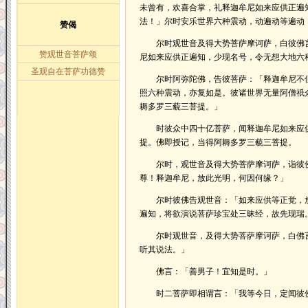
未曾有，欢喜合掌，礼释迦牟尼如来应供正遍
法！」尔时安乐世界六种震动，动遍动等遍动
赞偈
尔时观世音及得大势菩萨摩诃萨，白彼佛言
赞观世音菩萨颂
尼如来应供正遍知，少现名号，令无想大地六
圣观自在菩萨功德赞
尔时阿弥陀佛，告彼菩萨：「释迦牟尼不但
照六种震动，亦复如是。彼诸世界无量阿僧祇
耨多罗三藐三菩提。」
时彼众中四十亿菩萨，闻释迦牟尼如来应供
提。佛即授记，当得阿耨多罗三藐三菩提。
尔时，观世音及得大势菩萨摩诃萨，诣彼佛
尊！释迦牟尼，放此光明，何因何缘？」
尔时彼佛告观世音：「如来应供等正觉，放
遍知，将欲演说菩萨珍宝处三昧经，故先现瑞
尔时观世音，及得大势菩萨摩诃萨，白佛言
听其说法。」
佛言：「善男子！宜知是时。」
时二菩萨即相谓言：「我等今日，定闻彼