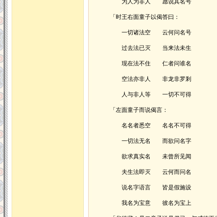
为人为非人 愿说其名号
「时王右面童子以偈答曰：
一切诸法空 云何问名号
过去法已灭 当来法未生
现在法不住 仁者问谁名
空法亦非人 非龙非罗剎
人与非人等 一切不可得
「左面童子而说偈言：
名名者悉空 名名不可得
一切法无名 而欲问名字
欲求真实名 未曾所见闻
夫生法即灭 云何而问名
说名字语言 皆是假施设
我名为宝意 彼名为宝上