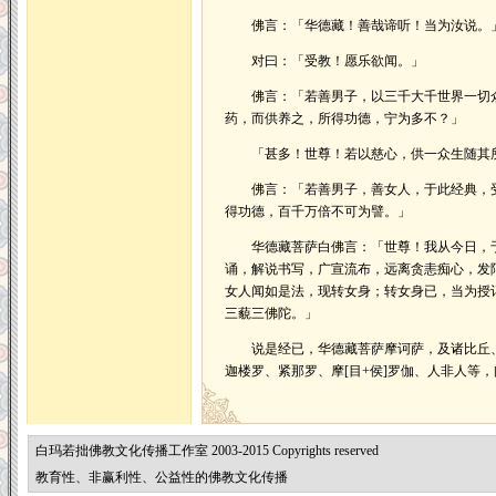
佛言：「华德藏！善哉谛听！当为汝说。
对曰：「受教！愿乐欲闻。」
佛言：「若善男子，以三千大千世界一切众
药，而供养之，所得功德，宁为多不？」
「甚多！世尊！若以慈心，供一众生随其所
佛言：「若善男子，善女人，于此经典，受
得功德，百千万倍不可为譬。」
华德藏菩萨白佛言：「世尊！我从今日，于
诵，解说书写，广宣流布，远离贪恚痴心，发
女人闻如是法，现转女身；转女身已，当为授
三藐三佛陀。」
说是经已，华德藏菩萨摩诃萨，及诸比丘、
迦楼罗、紧那罗、摩[目+侯]罗伽、人非人等
白玛若拙佛教文化传播工作室 2003-2015 Copyrights reserved
教育性、非赢利性、公益性的佛教文化传播