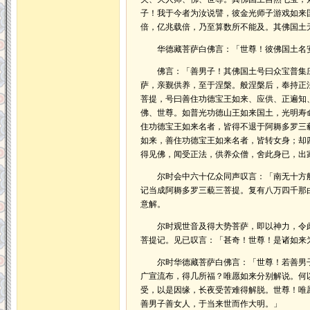
子！我于今者为汝说譬，彼金光师子游戏如来
倍，亿兆载倍，乃至算数所不能及。其佛国土
华德藏菩萨白佛言：「世尊！彼佛国土名
佛言：「善男子！其佛国土号曰众宝普集庄
萨，亲觐供养，至于涅槃。般涅槃后，奉持正
菩提，号曰善住功德宝王如来、应供、正遍知
佛、世尊。如普光功德山王如来国土，光明寿
住功德宝王如来名者，皆得不退于阿耨多罗三
如来，善住功德宝王如来名者，皆转女身；却
得见佛，闻受正法，供养众僧，舍此身已，出
尔时会中六十亿众同声叹言：「南无十方般
记当成阿耨多罗三藐三菩提。复有八万四千那
意解。
尔时观世音及得大势菩萨，即以神力，令此
菩提记。见已叹言：「甚奇！世尊！是诸如来
尔时华德藏菩萨白佛言：「世尊！若善男子
广宣流布，得几所福？唯愿如来分别解说。何
受，以是因缘，长夜受苦难得解脱。世尊！唯
善男子善女人，于当来世而作大明。」