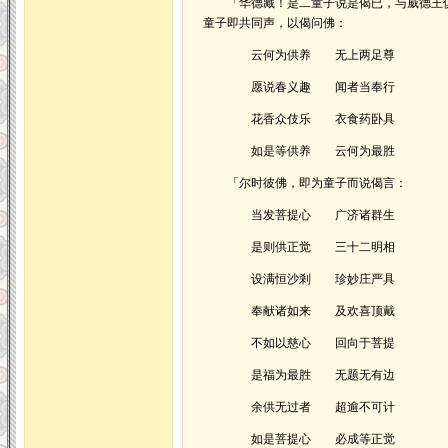
「华德藏！是二童子说是偈已，与威德王俱
童子即共同声，以偈问佛：
云何为供养 无上两足尊
愿说春义趣 闻者当奉行
花香众伎乐 衣食药卧具
如是等供养 云何为最胜
「尔时彼佛，即为童子而说偈言：
当发菩提心 广济诸群生
是则供正觉 三十二明相
设满恒沙剎 珍妙庄严具
奉献诸如来 及欢喜顶戴
不如以慈心 回向于菩提
是福为最胜 无题无有边
余供无过者 超逾不可计
如是菩提心 必成等正觉