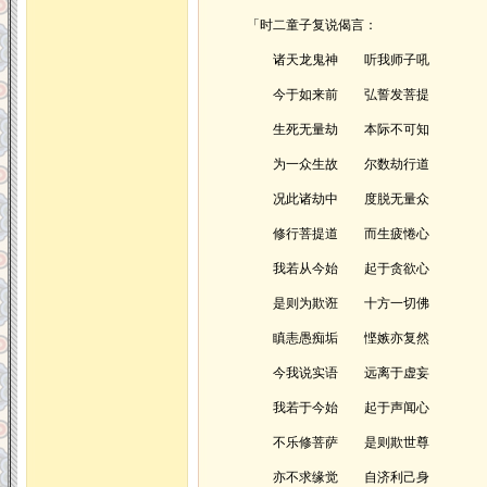
「时二童子复说偈言：
诸天龙鬼神 听我师子吼
今于如来前 弘誓发菩提
生死无量劫 本际不可知
为一众生故 尔数劫行道
况此诸劫中 度脱无量众
修行菩提道 而生疲惓心
我若从今始 起于贪欲心
是则为欺诳 十方一切佛
瞋恚愚痴垢 悭嫉亦复然
今我说实语 远离于虚妄
我若于今始 起于声闻心
不乐修菩萨 是则欺世尊
亦不求缘觉 自济利己身