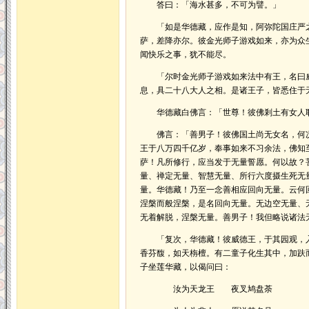
答曰：「海水甚多，不可为譬。」
「如是华德藏，应作是知，阿弥陀国庄严之
萨，差降亦尔。彼金光师子游戏如来，亦为众
闻快乐之事，犹不能尽。
「尔时金光师子游戏如来法中有王，名曰威
息，具二十八大人之相。是诸王子，皆悉住于
华德藏白佛言：「世尊！彼佛剎土有女人
佛言：「善男子！彼佛国土尚无女名，何况
王于八万四千亿岁，奉事如来不习余法，佛知
萨！凡所修行，应当发于无量誓愿。何以故？
量、禅定无量、智慧无量、所行六度摄生死无
量。华德藏！乃至一念善相应回向无量。云何
涅槃而般涅槃，是名回向无量。无边空无量、
无着解脱，涅槃无量。善男子！我但略说诸法
「复次，华德藏！彼威德王，于其园观，入
香芬馥，如天栴檀。有二童子化生其中，加趺
子坐莲华藏，以偈问曰：
汝为天龙王 夜叉鸠盘荼