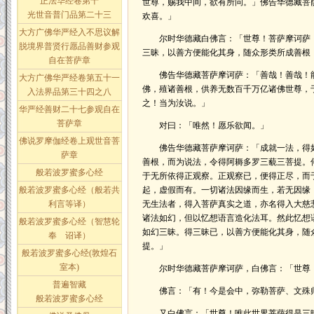
正法华经卷第十
世尊，赐我中间，欲有所问。」佛告华德藏菩
光世音普门品第二十三
欢喜。」
大方广佛华严经入不思议解
尔时华德藏白佛言：「世尊！菩萨摩诃萨，
脱境界普贤行愿品善财参观
三昧，以善方便能化其身，随众形类所成善根
自在菩萨章
佛告华德藏菩萨摩诃萨：「善哉！善哉！能
大方广佛华严经卷第五十一
佛，殖诸善根，供养无数百千万亿诸佛世尊，
入法界品第三十四之八
之！当为汝说。」
华严经善财二十七参观自在
菩萨章
对曰：「唯然！愿乐欲闻。」
佛说罗摩伽经卷上观世音菩
佛告华德藏菩萨摩诃萨：「成就一法，得如
萨章
善根，而为说法，令得阿耨多罗三藐三菩提。
般若波罗蜜多心经
于无所依得正观察。正观察已，便得正尽，而
般若波罗蜜多心经（般若共
起，虚假而有。一切诸法因缘而生，若无因缘
利言等译）
无生法者，得入菩萨真实之道，亦名得入大慈
诸法如幻，但以忆想语言造化法耳。然此忆想
般若波罗蜜多心经（智慧轮
如幻三昧。得三昧已，以善方便能化其身，随
奉 诏译）
提。」
般若波罗蜜多心经(敦煌石
室本)
尔时华德藏菩萨摩诃萨，白佛言：「世尊！
普遍智藏
佛言：「有！今是会中，弥勒菩萨、文殊师
般若波罗蜜多心经
又白佛言：「世尊！唯此世界菩萨得是三昧