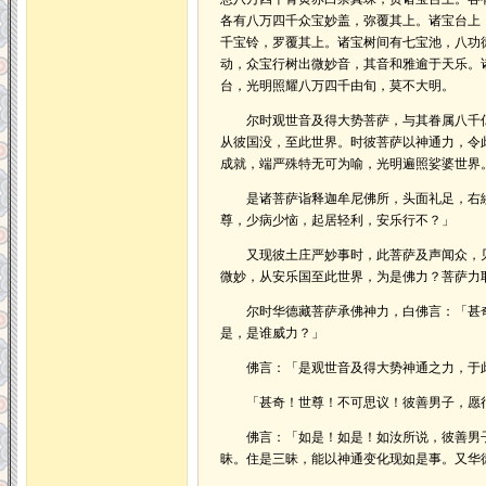
各有八万四千众宝妙盖，弥覆其上。诸宝台上
千宝铃，罗覆其上。诸宝树间有七宝池，八功
动，众宝行树出微妙音，其音和雅逾于天乐。
台，光明照耀八万四千由旬，莫不大明。
尔时观世音及得大势菩萨，与其眷属八千亿
从彼国没，至此世界。时彼菩萨以神通力，令
成就，端严殊特无可为喻，光明遍照娑婆世界
是诸菩萨诣释迦牟尼佛所，头面礼足，右繞
尊，少病少恼，起居轻利，安乐行不？」
又现彼土庄严妙事时，此菩萨及声闻众，见
微妙，从安乐国至此世界，为是佛力？菩萨力
尔时华德藏菩萨承佛神力，白佛言：「甚奇
是，是谁威力？」
佛言：「是观世音及得大势神通之力，于此
「甚奇！世尊！不可思议！彼善男子，愿行
佛言：「如是！如是！如汝所说，彼善男子
昧。住是三昧，能以神通变化现如是事。又华