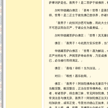
萨摩诃萨是也。善男子！是二菩萨于彼佛所，
尔时华德藏白佛言：「甚奇！世尊！是善男
得。世尊！是二正士于彼先佛已曾供养，作诸
「善男子！此恒河沙悉可知数，而此大士先
不可思议而自庄严，于诸众生为最勇猛。」
尔时华德藏菩萨白佛言：「世尊！其无量德
佛言：「善男子！今此西方安乐世界，当于
华德藏菩萨白佛言：「世尊！愿为解说，令
庄严光明名号，声闻菩萨寿命所有，乃至成佛
已，必当修行而得满足。」
佛言：「善哉！谛听！当为汝说。」
对曰：「唯然！愿乐欲闻。」
佛言：「善男子！阿弥陀佛寿命无量百千亿
当般涅槃。般涅槃后，正法住世等佛寿命。在
者，有诸菩萨，得念佛三昧，常见阿弥陀佛。
常演法音与佛无异。善男子！阿弥陀佛正法灭
结加趺坐，成等正觉，号普光功德山王如来、
夫、天人师、佛、世尊。其佛国土自然七宝，