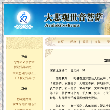
首页
|
经典
|
源流
|
文集
|
赞
本生
【
观
悲华经诸菩萨本
授记品第四之一
宋黄龙国沙门 昙无竭 译
大乘悲分陀利经三
王子授记品第七
如是我闻，一时佛在波罗奈仙人鹿苑中，与
子意菩萨、安意菩萨、无喻意菩萨、持地菩萨、
贤力菩萨、明天菩萨、爱喜菩萨、文殊师利菩
正依
等上首，菩萨摩诃萨万二千人俱。复有二万天
世尊，与无量百千眷属围繞而为说法。
妙法莲华经
观世音菩萨普门品
尔时会中，有一菩萨，名华德藏，即从坐起