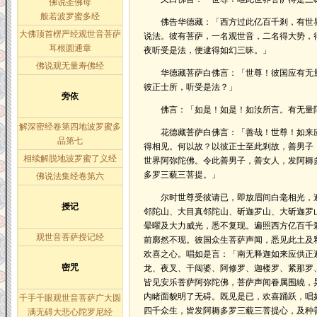
佛说圣佛母
般若波罗蜜多经
佛告华德藏：「西方过此亿百千剎，有世界
大佛顶首楞严经观世音菩萨
说法。彼有菩萨，一名观世音，二名得大势，
耳根圆通章
夜听受是法，便逮得如幻三昧。」
佛说观无量寿佛经
华德藏菩萨白佛言：「世尊！彼国应有无量
彼正士所，听受是法？」
旁依
佛言：「如是！如是！如汝所言。有无量阿
解深密经卷第四地波罗蜜多
花德藏菩萨白佛言：「善哉！世尊！如来应
品第七
得相见。何以故？以彼正士至此剎故，善男子
相续解脱地波罗蜜了义经
世界阿弥陀佛。令此善男子，善女人，发阿耨
多罗三藐三菩提。」
佛说法集经卷第六
尔时世尊受彼请已，即放眉间白毫相光，遍
授记
邻陀山、大目真邻陀山、斫迦罗山、大斫迦罗
晕曜及大力威光，悉不复现。遍照西方亿百千
观世音菩萨授记经
前廓然不现。彼国众生菩萨声闻，悉见此土及
欢喜之心。唱如是言：「南无释迦如来应供正
密咒
龙、夜叉、干闼婆、阿修罗、迦楼罗、紧那罗、
皆见安乐菩萨阿弥陀佛，菩萨声闻眷属围繞，
内睹面貌明了无碍。既见是已，欢喜踊跃，唱
千手千眼观世音菩萨广大圆
四千众生，皆发阿耨多罗三藐三菩提心，及种
满无碍大悲心陀罗尼经