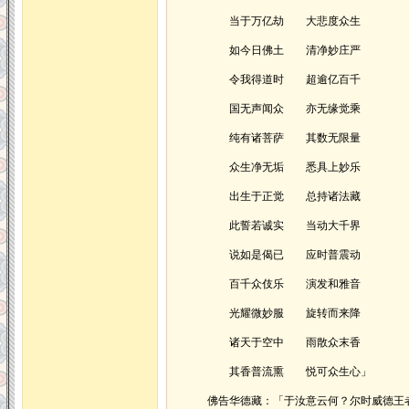
当于万亿劫 大悲度众生
如今日佛土 清净妙庄严
令我得道时 超逾亿百千
国无声闻众 亦无缘觉乘
纯有诸菩萨 其数无限量
众生净无垢 悉具上妙乐
出生于正觉 总持诸法藏
此誓若诚实 当动大千界
说如是偈已 应时普震动
百千众伎乐 演发和雅音
光耀微妙服 旋转而来降
诸天于空中 雨散众末香
其香普流熏 悦可众生心」
佛告华德藏：「于汝意云何？尔时威德王者