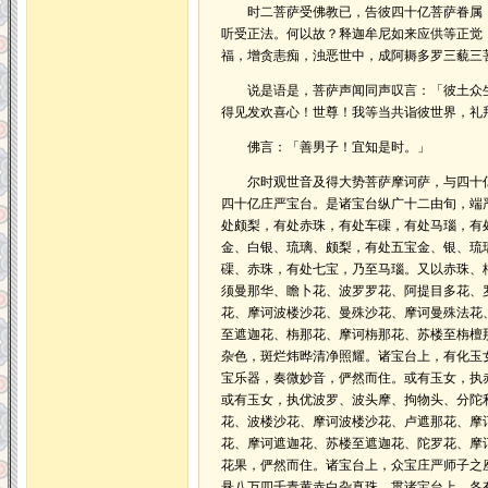
时二菩萨受佛教已，告彼四十亿菩萨眷属：
听受正法。何以故？释迦牟尼如来应供等正觉
福，增贪恚痴，浊恶世中，成阿耨多罗三藐三
说是语是，菩萨声闻同声叹言：「彼土众生
得见发欢喜心！世尊！我等当共诣彼世界，礼
佛言：「善男子！宜知是时。」
尔时观世音及得大势菩萨摩诃萨，与四十亿
四十亿庄严宝台。是诸宝台纵广十二由旬，端
处颇梨，有处赤珠，有处车磲，有处马瑙，有
金、白银、琉璃、颇梨，有处五宝金、银、琉
磲、赤珠，有处七宝，乃至马瑙。又以赤珠、
须曼那华、瞻卜花、波罗罗花、阿提目多花、
花、摩诃波楼沙花、曼殊沙花、摩诃曼殊法花
至遮迦花、栴那花、摩诃栴那花、苏楼至栴檀
杂色，斑烂炜晔清净照耀。诸宝台上，有化玉
宝乐器，奏微妙音，俨然而住。或有玉女，执
或有玉女，执优波罗、波头摩、拘物头、分陀
花、波楼沙花、摩诃波楼沙花、卢遮那花、摩
花、摩诃遮迦花、苏楼至遮迦花、陀罗花、摩
花果，俨然而住。诸宝台上，众宝庄严师子之
悬八万四千青黄赤白杂真珠，贯诸宝台上。各