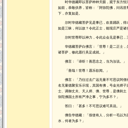
时华德藏即以菩萨种种天眼，观于东方恒河
如前，恭敬供养，皆称：「阿弥陀佛，问讯世
下，亦复如是。
尔时华德藏菩萨见是事已，欢喜踊跃，得未
如是三昧，何以故？令此正士，能现庄严是诸
尔时世尊即以神力，令此众会见是事已，三
华德藏菩萨白佛言：「世尊！是二正士，久
诸菩萨，修此愿行具足成就。」
佛言：「谛听！善思念之，当为汝说。」
「善哉！世尊！愿乐欲闻。」
佛言：「乃往过去广远无量不可思议阿僧祇
名无量德聚安乐示现，其国有佛，号金光师子
士、调御丈夫、天人师、佛、世尊，是佛剎土
弥陀佛国土所有严净之事，宁为多不？」
答曰：「甚多！不可思议难可具说。」
佛告华德藏：「假使有人，分析一毛以为百
水，何者为多？」