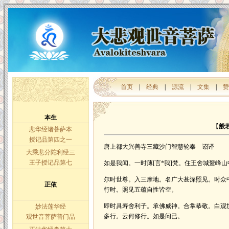
首页
|
经典
|
源流
|
文集
|
赞
本生
【
般
悲华经诸菩萨本
授记品第四之一
唐上都大兴善寺三藏沙门智慧轮奉 诏译
大乘悲分陀利经三
王子授记品第七
如是我闻。一时薄[言*我]梵。住王舍城鹫峰
尔时世尊。入三摩地。名广大甚深照见。时众
正依
行时。照见五蕴自性皆空。
即时具寿舍利子。承佛威神。合掌恭敬。白观
妙法莲华经
多行。云何修行。如是问已。
观世音菩萨普门品