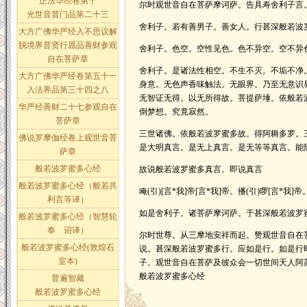
正法华经卷第十
尔时观世音自在菩萨摩诃萨。告具寿舍利子言
光世音普门品第二十三
舍利子。若有善男子。善女人。行甚深般若波
大方广佛华严经入不思议解
脱境界普贤行愿品善财参观
舍利子。色空。空性见色。色不异空。空不异
自在菩萨章
舍利子。是诸法性相空。不生不灭。不垢不净
大方广佛华严经卷第五十一
身意。无色声香味触法。无眼界。乃至无意识
入法界品第三十四之八
无智证无得。以无所得故。菩提萨埵。依般若
华严经善财二十七参观自在
倒梦想。究竟寂然。
菩萨章
三世诸佛。依般若波罗蜜多故。得阿耨多罗。
佛说罗摩伽经卷上观世音菩
是大明真言。是无上真言。是无等等真言。能
萨章
般若波罗蜜多心经
故说般若波罗蜜多真言。即说真言
般若波罗蜜多心经（般若共
唵(引)[言*我]帝[言*我]帝。播(引)啰[言*我]
利言等译）
如是舍利子。诸菩萨摩诃萨。于甚深般若波罗
般若波罗蜜多心经（智慧轮
奉 诏译）
尔时世尊。从三摩地安祥而起。赞观世音自在
般若波罗蜜多心经(敦煌石
说。甚深般若波罗蜜多行。应如是行。如是行
室本)
子。观世音自在菩萨及彼众会一切世间天人阿苏啰
般若波罗蜜多心经
普遍智藏
般若波罗蜜多心经