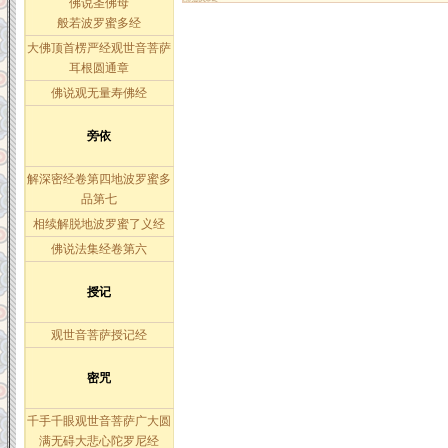
佛说圣佛母
般若波罗蜜多经
大佛顶首楞严经观世音菩萨
耳根圆通章
佛说观无量寿佛经
旁依
解深密经卷第四地波罗蜜多
品第七
相续解脱地波罗蜜了义经
佛说法集经卷第六
授记
观世音菩萨授记经
密咒
千手千眼观世音菩萨广大圆
满无碍大悲心陀罗尼经