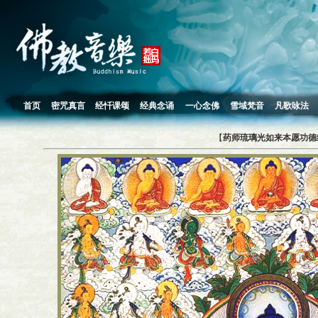
首页
密咒真言
经忏课颂
经典念诵
一心念佛
雪域梵音
凡歌咏法
【
药师琉璃光如来本愿功德