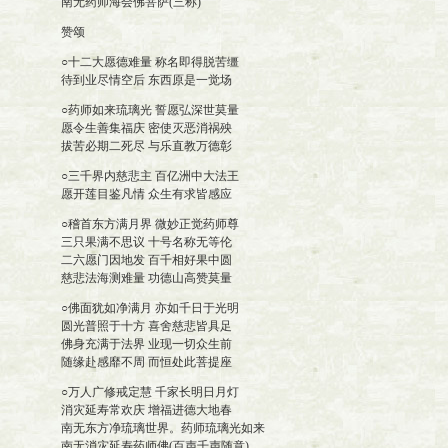
南无药师海会佛菩萨(三称)
赞颂
○十二大愿德难量 称名即得脱苦缰
待到业尽情空后 东西原是一觉场
○药师如来琉璃光 誓愿弘深世莫量
愿令生善集福庆 密使灭恶消祸殃
拔苦必期二死尽 与乐直教万德彰
○三千界内慈悲主 百亿洲中大法王
愿开莲目鉴凡情 众生有求皆感应
○稽首东方满月界 微妙正觉药师尊
三只果满不思议 十号名称无等伦
二六愿门因地发 百千相好果中圆
慈悲法海测难量 功德山高赞莫量
○佛面犹如净满月 亦如千日于光明
圆光普照于十方 喜舍慈悲皆具足
佛身充满于法界 业现一切众生前
随缘赴感靡不周 而恒处此菩提座
○万人广修戒定慧 千家长明日月灯
消灾延寿常欢庆 增福进德大地春
南无东方净琉璃世界。药师琉璃光如来
南无消灾延寿药师佛(百声千声随意)