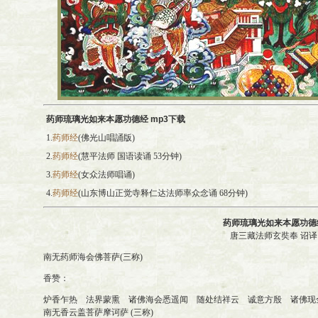
药师琉璃光如来本愿功德经
mp3
下载
1.
药师经
(佛光山唱誦版)
2.
药师经
(慧平法师 国语读诵 53分钟)
3.
药师经
(女众法师唱诵)
4.
药师经
(山东博山正觉寺释仁达法师率众念诵 68分钟)
药师琉璃光如来本愿功德
唐三藏法师玄奘奉 诏译
南无药师海会佛菩萨(三称)
香赞：
炉香乍热 法界蒙熏 诸佛海会悉遥闻 随处结祥云 诚意方殷 诸佛现
南无香云盖菩萨摩诃萨 (三称)