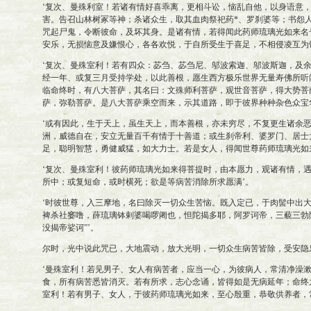
‘复次、曼殊利室！若诸有情好喜乖离，更相斗讼，恼乱自他，以身语意
害。告召山林树冢等神；杀诸众生，取其血肉祭祀药*、罗刹婆等；书怨
咒起尸鬼，令断彼命，及坏其身。是诸有情，若得闻此药师琉璃光如来名
安乐，无损恼意及嫌恨心，各各欢悦，于自所受生于喜足，不相侵凌互为
‘复次、曼殊室利！若有四众：苾刍、苾刍尼、邬波索迦、邬波斯迦，及
经一年、或复三月受持学处，以此善根，愿生西方极乐世界无量寿佛所听
临命终时，有八大菩萨，其名曰：文殊师利菩萨，观世音菩萨，得大势菩
萨，弥勒菩萨。是八大菩萨乘空而来，示其道路，即于彼界种种杂色众宝
‘或有因此，生于天上，虽生天上，而本善根，亦未穷尽，不复更生诸余
洲，威德自在，安立无量百千有情于十善道；或生刹帝利、婆罗门、居士
足，聪明智慧，勇健威猛，如大力士。若是女人，得闻世尊药师琉璃光如
‘复次、曼殊室利！彼药师琉璃光如来得菩提时，由本愿力，观诸有情，
所中；或复短命，或时横死；欲是等病苦消除所求愿满’。
‘时彼世尊，入三摩地，名曰除灭一切众生苦恼。既入定已，于肉髻中出大
裨杀社窭噜，薛琉璃钵剌婆喝啰阇也，怛陀揭多耶，阿罗诃帝，三藐三勃
没揭帝娑诃”’。
尔时，光中说此咒已，大地震动，放大光明，一切众生病苦皆除，受安隐
‘曼殊室利！若见男子、女人有病苦者，应当一心，为彼病人，常清净澡
食，所有病苦悉皆消灭。若有所求，志心念诵，皆得如是无病延年；命终
室利！若有男子、女人，于彼药师琉璃光如来，至心殷重，恭敬供养者，