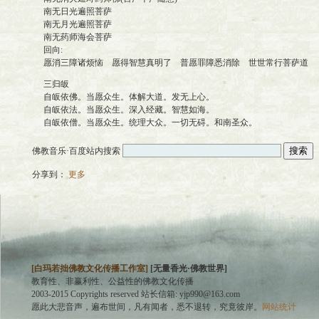
南无日光遍照菩萨
南无月光遍照菩萨
南无药师海会菩萨
回向:
愿消三障诸烦恼 愿得智慧真明了 普愿罪障悉消除 世世常行菩萨道
三归皈
自皈依佛。当愿众生。体解大道。发无上心。
自皈依法。当愿众生。深入经藏。智慧如海。
自皈依僧。当愿众生。统理大众。一切无碍。和南圣众。
佛教音乐·百度站内搜索
分享到：
更多
[白玛若拙佛教文化传播工作室]
[无量香光·佛教世界]
教育性、非赢利性、公益性的佛教文化传播
2003-2015 Copyrights reserved
站长信箱: yjp990@163.com
愿此大悲音声，遍布世间，凡有闻者，悉不退转，究竟彼岸。
网站统计