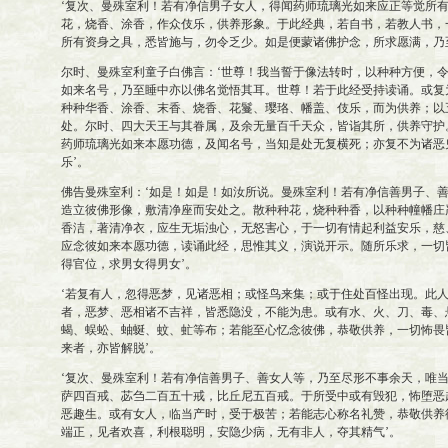
‘复次、曼殊室利！若有净信男子女人，得闻药师琉璃光如来应正等觉所
花，烧香、涂香，作众伎乐，供养形象。于此经典，若自书，若教人书，
所有资身之具，悉皆施与，勿令乏少。如是便蒙诸佛护念，所求愿满，乃
尔时、曼殊室利童子白佛言：‘世尊！我当誓于像法转时，以种种方便，
如来名号，乃至睡中亦以佛名觉悟其耳。世尊！若于此经受持读诵。或复
种种华香、涂香、末香、烧香、花鬘、璎珞、幡盖、伎乐，而为供养；以
处。尔时、四大天王与其眷属，及余无量百千天众，皆诣其所，供养守护
药师琉璃光如来本愿功德，及闻名号，当知是处无复横死；亦复不为诸恶
乐’。
佛告曼殊室利：‘如是！如是！如汝所说。曼殊室利！若有净信善男子、
造立彼佛形像，敷清净座而安处之。散种种花，烧种种香，以种种幢幡庄
香洁，著清净衣，应生无垢浊心，无怒害心，于一切有情起利益安乐，慈
应念彼如来本愿功德，读诵此经，思惟其义，演说开示。随所乐求，一切
得官位，求男女得男女’。
‘若复有人，忽得恶梦，见诸恶相；或怪鸟来集；或于住处百怪出现。此
者，恶梦、恶相诸不吉祥，皆悉隐没，不能为患。或有水、火、刀、毒、
蝎、蜈蚣、蚰蜒、蚊、虻等布；若能至心忆念彼佛，恭敬供养，一切怖畏
来者，亦皆解脱’。
‘复次、曼殊室利！若有净信善男子、善女人等，乃至尽形不事余天，唯
萨四百戒、苾刍二百五十戒，比丘尼五百戒。于所受中或有毁犯，怖堕恶
恶趣生。或有女人，临当产时，受于极苦；若能志心称名礼赞，恭敬供养
端正，见者欢喜，利根聪明，安隐少病，无有非人，夺其精气’。