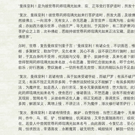
‘曼殊室利！是为彼世尊药师琉璃光如来、应、正等觉行菩萨道时，所发十
‘复次、曼殊室利！彼世尊药师琉璃光如来行菩萨道时，所发大愿，及彼
然彼佛土，一向清净，无有女人，亦无恶趣，及苦音声；琉璃为地，金绳
成；亦如西方极乐世界，功德庄严，等无差别。于其国中，有二菩萨摩诃
菩萨众之上首，次补佛处，悉能持彼世尊药师琉璃光如来正法宝藏。是故
佛世界’。
尔时、世尊，复告曼殊室刊童子言：‘曼殊室利！有诸众生，不识善恶，
根，多聚财宝，勤加守护。见乞者来，其心不喜，设不获已而行施时，如
财，于其自身尚不受用，何况能与父母、妻子、奴婢作使，及来乞者？彼
曾得暂闻药师琉璃光如来名故，今在恶趣，暂得忆念彼如来名，即于念时
欲乐，好行惠施，赞叹施者，一切所有悉无贪惜，渐次尚能以头目手足血
‘复次、曼殊室利！若诸有情，虽于如来受诸学处，而破尸罗；有虽不破
正见；有虽不毁正见而弃多闻，于佛所说契经深义不能解了；有虽多闻而
法，为魔伴党。如是愚人，自行邪见，复令无量俱胝有情，堕大险坑。此
此药师琉璃光如来名号，便舍恶行，修诸善法，不堕恶趣；设有不能舍诸
其现前，暂闻名号，从彼命终还生人趣，得正见精进，善调意乐，便能舍
多闻，解甚深义，离增上慢，不谤正法，不为魔伴，渐次修行诸菩萨行，
‘复次、曼殊室利！若诸有情悭贪、嫉妒，自赞毁他，当堕三恶趣中，无
间，作牛、马、驼、驴，恒被鞭挞，饥渴逼恼，又常负重随路而行。或得
在。若昔人中曾闻世尊药师琉璃光如来名号，由此善因，今复忆念，至心
闻，恒求胜法，常遇善友，永断魔罥，破无明壳，竭烦恼河，解脱一切生