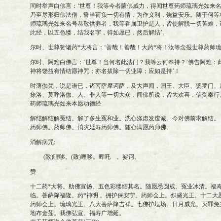
同时举声白佛言：‘世尊！我等今者蒙佛威力，得闻世尊药师琉璃光如来
乃至尽形归佛法僧，誓当荷负一切有情，为作义利，饶益安乐。随于何等
师琉璃光如来名号恭敬供养者，我等眷属卫护是人，皆使解脱一切苦难，
此经，以五色缕，结我名字，得如愿已，然后解结’。
尔时、世尊赞诸药*大将言：‘善哉！善哉！大药*将！汝等念报世尊药师
尔时、阿难白佛言：‘世尊！当何名此法门？我等云何奉持？’佛告阿难：
神将饶益有情结愿神咒；亦名拔除一切业障；应如是持’！
时薄伽梵，说是语已，诸菩萨摩诃萨，及大声闻，国王、大臣、婆罗门、
捺洛、莫呼洛伽、人、非人等一切大众，闻佛所说，皆大欢喜，信受奉行
药师琉璃光如来本愿功德经
解结解结解冤结。解了多生冤和业。洗心涤虑发虔诚。今对佛前求解结。
药师佛。药师佛。消灾延寿药师佛。随心满愿药师佛。
消解病咒:
(致)哩哆。(致)哩哆。晖吒 。娑诃。
赞
十二药*大将。助佛宣扬。五色彩缕结其名。随愿悉圆成。冤业冰清。福
临。菩萨降福隆。药*神明 。拥护保安宁。药师会上。炽盛光王。十二大
药师会上。琉璃光王。八大菩萨降吉祥。七佛护坛场。日月威光。灭罪免
地布金莲。我佛弘宣。福寿广增延。