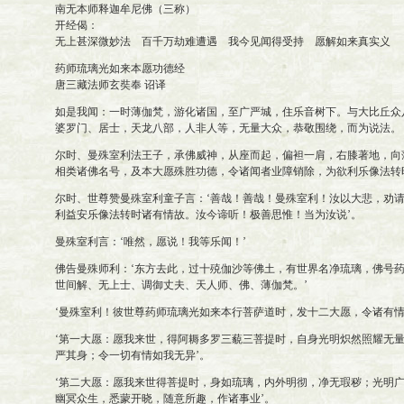
南无本师释迦牟尼佛（三称）
开经偈：
无上甚深微妙法 百千万劫难遭遇 我今见闻得受持 愿解如来真实义
药师琉璃光如来本愿功德经
唐三藏法师玄奘奉 诏译
如是我闻：一时薄伽梵，游化诸国，至广严城，住乐音树下。与大比丘众
婆罗门、居士，天龙八部，人非人等，无量大众，恭敬围绕，而为说法。
尔时、曼殊室利法王子，承佛威神，从座而起，偏袒一肩，右膝著地，向
相类诸佛名号，及本大愿殊胜功德，令诸闻者业障销除，为欲利乐像法转
尔时、世尊赞曼殊室利童子言：‘善哉！善哉！曼殊室利！汝以大悲，劝
利益安乐像法转时诸有情故。汝今谛听！极善思惟！当为汝说’。
曼殊室利言：‘唯然，愿说！我等乐闻！’
佛告曼殊师利：‘东方去此，过十殑伽沙等佛土，有世界名净琉璃，佛号
世间解、无上士、调御丈夫、天人师、佛、薄伽梵。’
‘曼殊室利！彼世尊药师琉璃光如来本行菩萨道时，发十二大愿，令诸有情
‘第一大愿：愿我来世，得阿耨多罗三藐三菩提时，自身光明炽然照耀无
严其身；令一切有情如我无异’。
‘第二大愿：愿我来世得菩提时，身如琉璃，内外明彻，净无瑕秽；光明
幽冥众生，悉蒙开晓，随意所趣，作诸事业’。