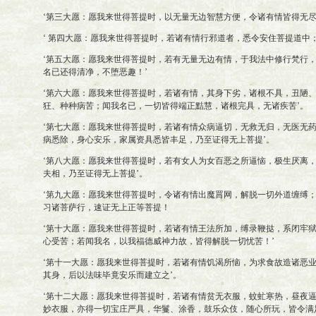
‘第三大愿：愿我来世得菩提时，以无量无边智慧方便，令诸有情皆得无尽
‘ 第四大愿：愿我来世得菩提时，若诸有情行邪道者，悉令安住菩提道中
‘第五大愿：愿我来世得菩提时，若有无量无边有情，于我法中修行梵行
名已还得清净，不堕恶趣！’
‘第六大愿：愿我来世得菩提时，若诸有情，其身下劣，诸根不具，丑陋
狂、种种病苦；闻我名已，一切皆得端正黠慧，诸根完具，无诸疾苦’。
‘第七大愿：愿我来世得菩提时，若诸有情众病逼切，无救无归，无医无
病悉除，身心安乐，家属资具悉皆丰足，乃至证得无上菩提’。
‘第八大愿：愿我来世得菩提时，若有女人为女百恶之所逼恼，极生厌离
夫相，乃至证得无上菩提’。
‘第九大愿：愿我来世得菩提时，令诸有情出魔罥网，解脱一切外道缠缚
习诸菩萨行，速证无上正等菩提！
‘第十大愿：愿我来世得菩提时，若诸有情王法所加，缚录鞭挞，系闭牢
心受苦；若闻我名，以我福德威神力故，皆得解脱一切忧苦！’
‘第十一大愿：愿我来世得菩提时，若诸有情饥渴所恼，为求食故造诸恶
其身，后以法味毕竟安乐而建立之’。
‘第十二大愿：愿我来世得菩提时，若诸有情贫无衣服，蚊虻寒热，昼夜
妙衣服，亦得一切宝庄严具，华鬘、涂香，鼓乐众伎，随心所玩，皆令满