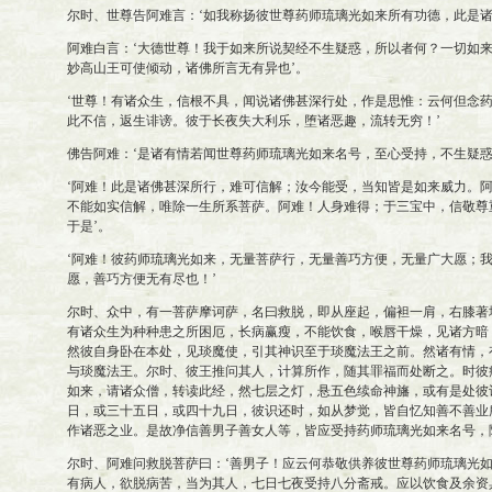
尔时、世尊告阿难言：‘如我称扬彼世尊药师琉璃光如来所有功德，此是诸
阿难白言：‘大德世尊！我于如来所说契经不生疑惑，所以者何？一切如
妙高山王可使倾动，诸佛所言无有异也’。
‘世尊！有诸众生，信根不具，闻说诸佛甚深行处，作是思惟：云何但念
此不信，返生诽谤。彼于长夜失大利乐，堕诸恶趣，流转无穷！’
佛告阿难：‘是诸有情若闻世尊药师琉璃光如来名号，至心受持，不生疑惑
‘阿难！此是诸佛甚深所行，难可信解；汝今能受，当知皆是如来威力。
不能如实信解，唯除一生所系菩萨。阿难！人身难得；于三宝中，信敬尊
于是’。
‘阿难！彼药师琉璃光如来，无量菩萨行，无量善巧方便，无量广大愿；
愿，善巧方便无有尽也！’
尔时、众中，有一菩萨摩诃萨，名曰救脱，即从座起，偏袒一肩，右膝著
有诸众生为种种患之所困厄，长病赢瘦，不能饮食，喉唇干燥，见诸方暗
然彼自身卧在本处，见琰魔使，引其神识至于琰魔法王之前。然诸有情，
与琰魔法王。尔时、彼王推问其人，计算所作，随其罪福而处断之。时彼
如来，请诸众僧，转读此经，然七层之灯，悬五色续命神旛，或有是处彼
日，或三十五日，或四十九日，彼识还时，如从梦觉，皆自忆知善不善业
作诸恶之业。是故净信善男子善女人等，皆应受持药师琉璃光如来名号，
尔时、阿难问救脱菩萨曰：‘善男子！应云何恭敬供养彼世尊药师琉璃光如
有病人，欲脱病苦，当为其人，七日七夜受持八分斋戒。应以饮食及余资