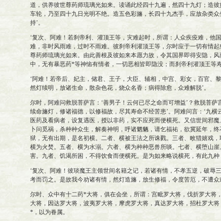
道，供养彼世尊药师琉璃光如来。读诵此经四十九遍，然四十九灯；造彼
车轮，乃至四十九日光明不绝。造五色彩旛，长四十九杰手，应放杂类众
持’。
‘复次、阿难！若刹帝利、灌顶王等，灾难起时，所谓：人众疾疫难，他
难，非时风雨难，过时不雨难。彼刹帝利灌顶王等，尔时应于一切有情起
尊药师琉璃光如来。由此善根及彼如来本愿力故，令其国界即得安隐，风
中，无有暴恶药*等神恼有情者，一切恶相皆即隐没；而刹帝利灌顶王等寿
‘阿难！若帝后、妃主，储君、王子，大臣、辅相，中宫、彩女，百官、
然灯续明，放诸生命，散杂色花，烧众名香；病得除愈，众难解脱’。
尔时，阿难问救脱菩萨言：‘善男子！云何已尽之命而可增益’？救脱菩萨
续命旛灯，修诸福德，以修福故，尽其寿命不经苦患’。阿难问言：‘九横
医药及看病者，设复遇医，授以非药，实不应死而便横死。又信世间邪魔
卜问觅祸，杀种种众生，解奏神明，呼诸魍魉，请乞福祐，欲冀延年，终
狱，无有出期，是名初横。二者、横被王法之所诛戮。三者、畋猎嬉戏，
横为火焚。五者、横为水溺。六者、横为种种恶兽所啖。七者、横堕山崖
害。九者、饥渴所困，不得饮食而便横死。是为如来略说横死，有此九种
‘复次、阿难！彼琰魔王主领世间名籍之记，若诸有情，不孝五逆，破辱
考而罚之。是故我今劝诸有情，然灯造旛，放生修福，令度苦厄，不遭众
尔时、众中有十二药*大将，俱在会坐，所谓：宫毗罗大将，伐折罗大将
大将，因达罗大将，波夷罗大将，摩虎罗大将，真达罗大将，招杜罗大将
*，以为眷属。